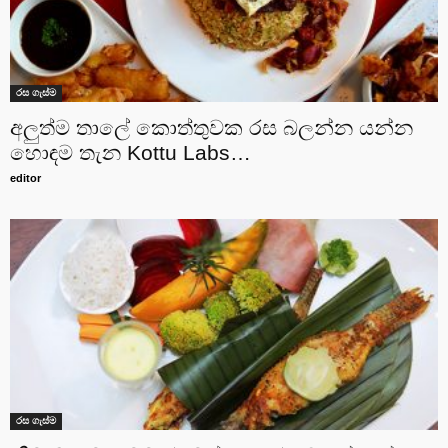
රස ගැස්ම
අලුත්ම තාලේ කොත්තුවක රස බලන්න යන්න
හොඳම තැන Kottu Labs…
editor
රස ගැස්ම