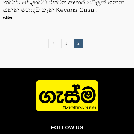
නිවාඩු වෙලාවට රසවත් ආහාර වේලක් ගන්න
යන්න හොඳම තැන Kevans Casa..
editor
1
2
FOLLOW US