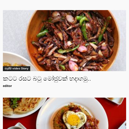
ගැස්ම video Story
කටට රසට බටු මෝජුවක් හදාගමු..
editor