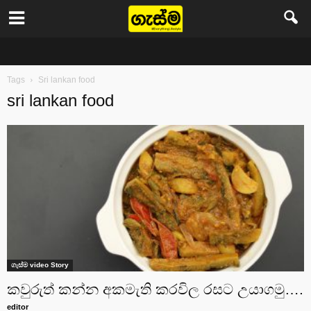
Gasma
Tags
Sri lankan food
sri lankan food
ගැස්ම video Story
කවුරුත් කන්න අකමැති කරවිල රසට උයාගමු….
editor