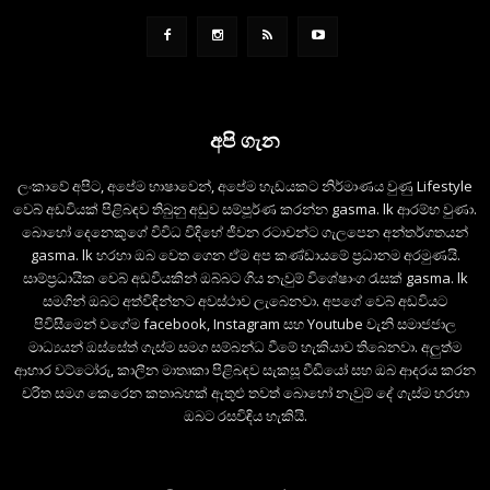
අපි ගැන
ලංකාවේ අපිට, අපේම භාෂාවෙන්, අපේම හැඩයකට නිර්මාණය වුණු Lifestyle
වෙබ් අඩවියක් පිළිබඳව තිබුනු අඩුව සම්පූර්ණ කරන්න gasma. lk ආරම්භ වුණා.
බොහෝ දෙනෙකුගේ විවිධ විදිහේ ජීවන රටාවන්ට ගැලපෙන අන්තර්ගතයන්
gasma. lk හරහා ඔබ වෙත ගෙන ඒම අප කණ්ඩායමේ ප්‍රධානම අරමුණයි.
සාම්ප්‍රධායික වෙබ් අඩවියකින් ඔබ්බට ගිය නැවුම් විශේෂාංග රැසක් gasma. lk
සමගින් ඔබට අත්විඳින්නට අවස්ථාව ලැබෙනවා. අපගේ වෙබ් අඩවියට
පිවිසීමෙන් වගේම facebook, Instagram සහ Youtube වැනි සමාජජාල
මාධ්‍යයන් ඔස්සේත් ගැස්ම සමග සම්බන්ධ වීමේ හැකියාව තිබෙනවා. අලුත්ම
ආහාර වට්ටෝරු, කාලීන මාතෘකා පිළිබඳව සැකසූ වීඩියෝ සහ ඔබ ආදරය කරන
චරිත සමග කෙරෙන කතාබහක් ඇතුළු තවත් බොහෝ නැවුම් දේ ගැස්ම හරහා
ඔබට රසවිඳිය හැකියි.