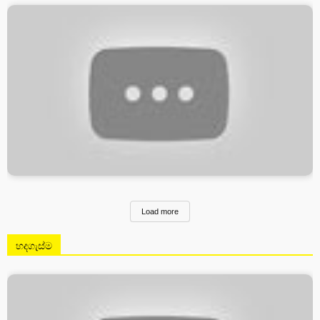
Load more
හදගැස්ම