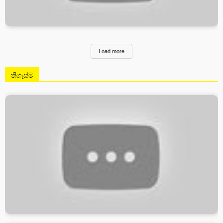
Load more
තිගැස්ම