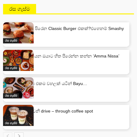
රස ගැස්ම
අඩු ගාණට හිත පිරෙන Classic Burger එකක්?එහෙනම් Smashy
තමයි…
රස ගැස්ම
ගාලු කොටුවට යන ඔයාට හිත පිරෙන්න කන්න ‘Amma Nissa’
රස ගැස්ම
විවිධ ආහාර රස එකම වහලක් යටින් Bayu…
රස ගැස්ම
ලංකාවේ පළවෙනි drive – through coffee spot
රස ගැස්ම