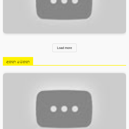
Load more
අතන මෙතන