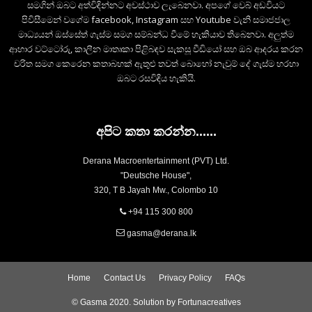
සමගින් ඔබට අත්විඳින්නට අවස්ථාව ලැබෙනවා. අපගේ වෙබ් අඩවියට
පිවිසීමෙන් වගේම facebook, Instagram සහ Youtube වැනි සමාජජාල
මාධ්‍යයන් ඔස්සේත් ගැස්ම සමග සම්බන්ධ වීමේ හැකියාව තිබෙනවා. අලුත්ම
ආහාර වට්ටෝරු, කාලීන මාතෘකා පිළිබඳව සැකසූ වීඩියෝ සහ ඔබ ආදරය කරන
චරිත සමග කෙරෙන කතාබහක් ඇතුළු තවත් බොහෝ නැවුම් දේ ගැස්ම හරහා
ඔබට රසවිඳිය හැකියි.
අපිට කතා කරන්න......
Derana Macroentertainment (PVT) Ltd.
"Deutsche House",
320, T B Jayah Mw., Colombo 10
+94 115 300 800
gasma@derana.lk
Home
Contact Us
Privacy Policy
FAQs
© Gasma 2020. Solution by
Fortunacreatives