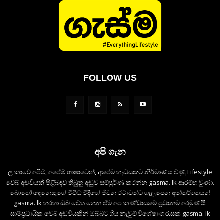
FOLLOW US
අපි ගැන
ලංකාවේ අපිට, අපේම භාෂාවෙන්, අපේම හැඩයකට නිර්මාණය වුණු Lifestyle
වෙබ් අඩවියක් පිළිබඳව තිබුනු අඩුව සම්පූර්ණ කරන්න gasma. lk ආරම්භ වුණා.
බොහෝ දෙනෙකුගේ විවිධ විදිහේ ජීවන රටාවන්ට ගැලපෙන අන්තර්ගතයන්
gasma. lk හරහා ඔබ වෙත ගෙන ඒම අප කණ්ඩායමේ ප්‍රධානම අරමුණයි.
සාම්ප්‍රධායික වෙබ් අඩවියකින් ඔබ්බට ගිය නැවුම් විශේෂාංග රැසක් gasma. lk