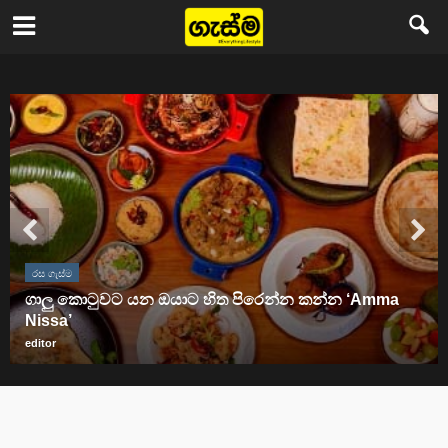
Gasma
රස ගැස්ම
ගාලු කොටුවට යන ඔයාට හිත පිරෙන්න කන්න ‘Amma
Nissa’
editor