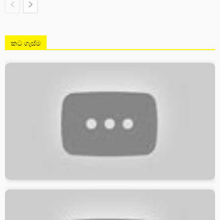
කට ගැස්ම