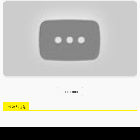
Load more
ටෙක් ගුරු