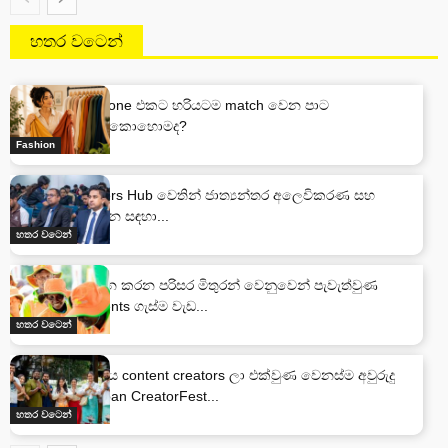
හතර වටෙන්
ඔයාගේ Skin Tone එකට හරියටම match වෙන පාට
තෝරාගන්නෙ කොහොමද?
Fashion
NIBM Marketers Hub වෙතින් ජාත්‍යන්තර අලෙවිකරණ සහ
ලෝක පරිසර දින සඳහා...
හතර වටෙන්
කොළඹ ලස්සන කරන පරිසර මිතුරන් වෙනුවෙන් පැවැත්වුණ
Maliban Presents ගැස්ම වැඩ...
හතර වටෙන්
ලංකාවේ ජනප්‍රිය content creators ලා එක්වුණ වෙනස්ම අවුරුදු
අත්දැකීම Maliban CreatorFest...
හතර වටෙන්