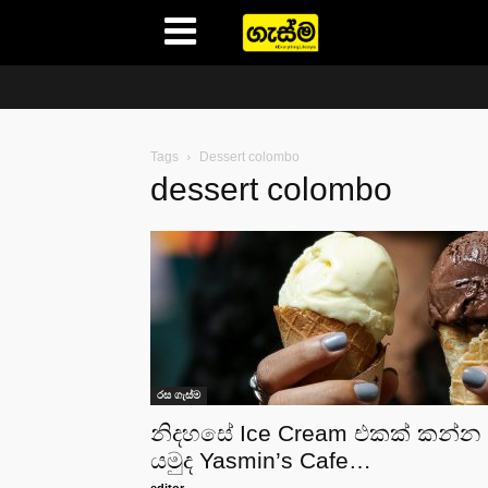
Gasma
Tags
Dessert colombo
dessert colombo
රස ගැස්ම
නිදහසේ Ice Cream එකක් කන්න
යමුද Yasmin’s Cafe…