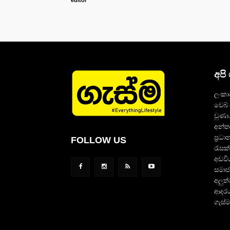
editor
අපි
ලංකා
වෙබ් 
වුණා
අන්ත
ප්‍රධ
FOLLOW US
රැසක
අඩවි
සමාජ
අලුත
ආදරය
ගැස්ම