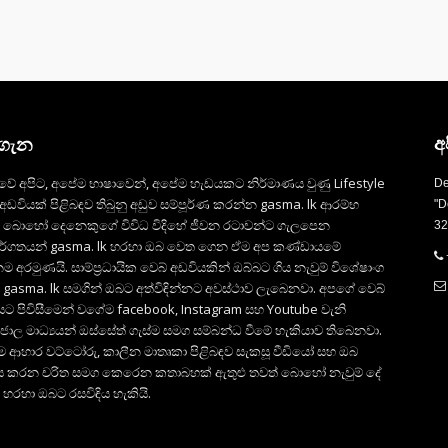
 ගැන
අ
වේ අපිට, අපේම භාෂාවෙන්, අපේම හැඩයකට නිර්මාණය වුණු Lifestyle
De
අඩවියක් පිළිබඳව තිබුනු අඩුව සම්පූර්ණ කරන්න gasma. lk ආරම්භ
"D
. බොහෝ දෙනෙකුගේ විවිධ විදිහේ ජීවන රටාවන්ට ගැලපෙන
32
ර්ගතයන් gasma. lk හරහා ඔබ වෙත ගෙන ඒම අප කණ්ඩායමේ
ානම අරමුණයි. සාම්ප්‍රධායික වෙබ් අඩවියකින් ඔබ්බට ගිය නැවුම් විශේෂාංග
් gasma. lk සමගින් ඔබට අත්විඳින්නට අවස්ථාව ලැබෙනවා. අපගේ වෙබ්
යට පිවිසීමෙන් වගේම facebook, Instagram සහ Youtube වැනි
ජාල මාධ්‍යයන් ඔස්සේත් ගැස්ම සමග සම්බන්ධ වීමේ හැකියාව තිබෙනවා.
්ම ආහාර වට්ටෝරු, කාලීන මාතෘකා පිළිබඳව සැකසූ වීඩියෝ සහ ඔබ
 කරන චරිත සමග කෙරෙන කතාබහක් ඇතුළු තවත් බොහෝ නැවුම් දේ
 හරහා ඔබට රසවිඳිය හැකියි.