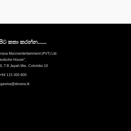
පිට කතා කරන්න......
rana Macroentertainment (PVT) Ltd.
eutsche House",
0, T B Jayah Mw., Colombo 10
+94 115 300 800
gasma@derana.lk