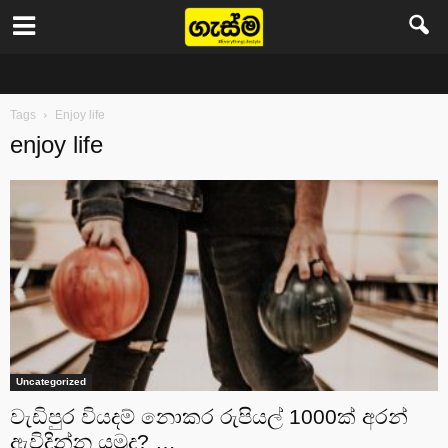
Gasma
Tags
Enjoy life
enjoy life
Uncategorized
වැඩිපුර වියදම් නොකර රුපියල් 1000ක් අරන්
ඇවිදින්න යමුද? …