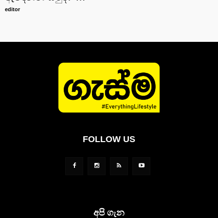
editor
FOLLOW US
අපි ගැන