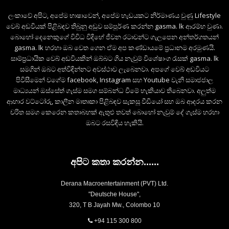
ලංකාවේ අපිට, අපේම භාෂාවෙන්, අපේම හැඩයකට නිර්මාණය වුණු Lifestyle
වෙබ් අඩවියක් පිළිබඳව තිබුනු අඩුව සම්පූර්ණ කරන්න gasma. lk ආරම්භ වුණා.
බොහෝ දෙනෙකුගේ විවිධ විදිහේ ජීවන රටාවන්ට ගැලපෙන අන්තර්ගතයන්
gasma. lk හරහා ඔබ වෙත ගෙන ඒම අප කණ්ඩායමේ ප්‍රධානම අරමුණයි.
සාම්ප්‍රධායික වෙබ් අඩවියකින් ඔබ්බට ගිය නැවුම් විශේෂාංග රැසක් gasma. lk
සමගින් ඔබට අත්විඳින්නට අවස්ථාව ලැබෙනවා. අපගේ වෙබ් අඩවියට
පිවිසීමෙන් වගේම facebook, Instagram සහ Youtube වැනි සමාජජාල
මාධ්‍යයන් ඔස්සේත් ගැස්ම සමග සම්බන්ධ වීමේ හැකියාව තිබෙනවා. අලුත්ම
ආහාර වට්ටෝරු, කාලීන මාතෘකා පිළිබඳව සැකසූ වීඩියෝ සහ ඔබ ආදරය කරන
චරිත සමග කෙරෙන කතාබහක් ඇතුළු තවත් බොහෝ නැවුම් දේ ගැස්ම හරහා
ඔබට රසවිඳිය හැකියි.
අපිට කතා කරන්න......
Derana Macroentertainment (PVT) Ltd.
"Deutsche House",
320, T B Jayah Mw., Colombo 10
+94 115 300 800