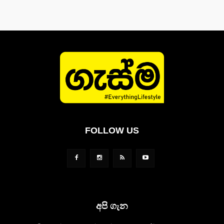
FOLLOW US
අපි ගැන