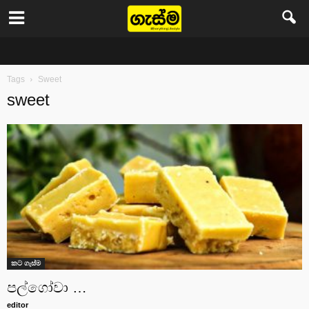
Gasma
Tags
Sweet
sweet
කට ගැස්ම
පල්ගෝවා …
editor