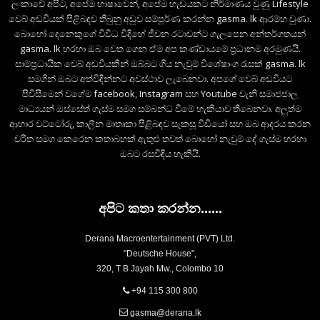
ලංකාවේ අපිට, අපේම භාෂාවෙන්, අපේම හැඩයකට නිර්මාණය වුණු Lifestyle
වෙබ් අඩවියක් පිළිබඳව තිබුනු අඩුව සම්පූර්ණ කරන්න gasma. lk ආරම්භ වුණා.
බොහෝ දෙනෙකුගේ විවිධ විදිහේ ජීවන රටාවන්ට ගැලපෙන අන්තර්ගතයන්
gasma. lk හරහා ඔබ වෙත ගෙන ඒම අප කණ්ඩායමේ ප්‍රධානම අරමුණයි.
සාම්ප්‍රධායික වෙබ් අඩවියකින් ඔබ්බට ගිය නැවුම් විශේෂාංග රැසක් gasma. lk
සමගින් ඔබට අත්විඳින්නට අවස්ථාව ලැබෙනවා. අපගේ වෙබ් අඩවියට
පිවිසීමෙන් වගේම facebook, Instagram සහ Youtube වැනි සමාජජාල
මාධ්‍යයන් ඔස්සේත් ගැස්ම සමග සම්බන්ධ වීමේ හැකියාව තිබෙනවා. අලුත්ම
ආහාර වට්ටෝරු, කාලීන මාතෘකා පිළිබඳව සැකසූ වීඩියෝ සහ ඔබ ආදරය කරන
චරිත සමග කෙරෙන කතාබහක් ඇතුළු තවත් බොහෝ නැවුම් දේ ගැස්ම හරහා
ඔබට රසවිඳිය හැකියි.
අපිට කතා කරන්න......
Derana Macroentertainment (PVT) Ltd.
"Deutsche House",
320, T B Jayah Mw., Colombo 10
+94 115 300 800
gasma@derana.lk