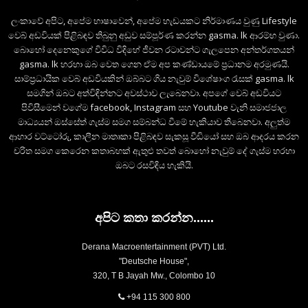
ලංකාවේ අපිට, අපේම භාෂාවෙන්, අපේම හැඩයකට නිර්මාණය වුණු Lifestyle
වෙබ් අඩවියක් පිළිබඳව තිබුනු අඩුව සම්පූර්ණ කරන්න gasma. lk ආරම්භ වුණා.
බොහෝ දෙනෙකුගේ විවිධ විදිහේ ජීවන රටාවන්ට ගැලපෙන අන්තර්ගතයන්
gasma. lk හරහා ඔබ වෙත ගෙන ඒම අප කණ්ඩායමේ ප්‍රධානම අරමුණයි.
සාම්ප්‍රධායික වෙබ් අඩවියකින් ඔබ්බට ගිය නැවුම් විශේෂාංග රැසක් gasma. lk
සමගින් ඔබට අත්විඳින්නට අවස්ථාව ලැබෙනවා. අපගේ වෙබ් අඩවියට
පිවිසීමෙන් වගේම facebook, Instagram සහ Youtube වැනි සමාජජාල
මාධ්‍යයන් ඔස්සේත් ගැස්ම සමග සම්බන්ධ වීමේ හැකියාව තිබෙනවා. අලුත්ම
ආහාර වට්ටෝරු, කාලීන මාතෘකා පිළිබඳව සැකසූ වීඩියෝ සහ ඔබ ආදරය කරන
චරිත සමග කෙරෙන කතාබහක් ඇතුළු තවත් බොහෝ නැවුම් දේ ගැස්ම හරහා
ඔබට රසවිඳිය හැකියි.
අපිට කතා කරන්න......
Derana Macroentertainment (PVT) Ltd.
"Deutsche House",
320, T B Jayah Mw., Colombo 10
+94 115 300 800