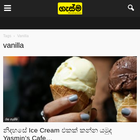
Gasma
Tags
Vanilla
vanilla
රස ගැස්ම
නිදහසේ Ice Cream එකක් කන්න යමුද
Yasmin’s Cafe…