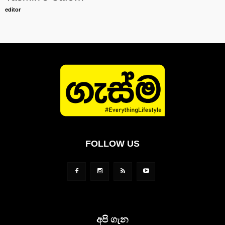
editor
FOLLOW US
අපි ගැන