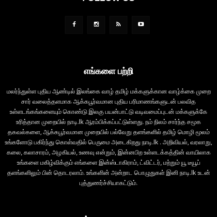
எங்களை பற்றி
மலர்ந்துள்ள புதிய ஆண்டில் இலங்கை வாழ் தமிழ் மக்களுக்கான வாழ்க்கை முறை
சார் வலைத்தளமாக ஆக்கபூர்வமான புதிய பரிமாணங்களுடன் பலவித
உள்ளடங்கங்களையும் கொண்டு இலகு பயன்பாட்டு வடிவமைப்புடன் மக்களுக்கே
உரித்தான முறையில் நாடி.lk ஆரம்பிக்கப்பட்டுள்ளது. நம் நிலம் சார்ந்த சமூக
தகவல்களை, ஆக்கபூர்வமான முறையில் பல்வேறு தளங்களில் தமிழ் மொழி மூலம்
உங்களோடு பகிர்ந்து கொள்வதில் பெருமை அடைகிறது நாடி.lk . அறிவியல், வரலாறு,
கலை, கலாசாரம், அழகியல், உணவு என்றும், இன்னபிற உள்ளடக்கத்தின் வாயிலாக
உங்களை மகிழ்விக்கும் எங்களை இன்ஸ்டாகிராம், ட்விட்டர், மற்றும் யூ டீயூப்
தளங்களிலும் பின் தொடரலாம். உங்களின் அன்றாட பொழுதுகள் இனி நாடி.lk உடன்
புத்துணர்ச்சியாகட்டும்.