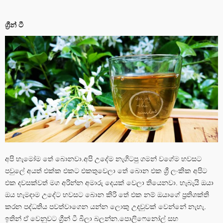
ග්‍රීන් ටී
අපි හැමෝම තේ බොනවා.අපි උදේම නැගිටපු ගමන් වගේම හවසට
පවුලේ අයත් එක්ක එකට එකතුවෙලා තේ බොන එක ශ්‍රී ලංකික අපිට
එක දවසක්වත් මග අරින්න අමාරු දෙයක් වෙලා තියෙනවා. හැබැයි ඔයා
ඔය හැමදාම උදේට හවසට බොන කිරි තේ එක නම් ඔයාගේ ප්‍රතිශක්ති
කරන පද්ධතිය පවත්වාගෙන යන්න ලොකු උදවුවක් වෙන්නේ නැහැ.
ඉතින් ඒ වෙනුවට ග්‍රීන් ටී බීලා බලන්න.පොලිෆෙනෝල් සහ