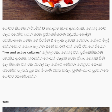
යෝගට් කියන්නේ විටමින් D හොඳටම අඩංගු ආහාරයක්. මොකද රෝග
වලට එරෙහිව සටන් කරන ප්‍රතිශක්තිකරණ පද්ධතිය හොඳින්
පවත්වාගෙන යන්න මේ විටමින් D ලොකු උදව්ක් වෙනවා. යෝගට් මිලදී
ගන්නකොට සොයා බලන්න ඕනේ කාරණාවක් තමයි ඒවායේ තියෙන
“live and active cultures” ලේබල් එක. මොකද ඒවා ප්‍රතිශක්තිකරණ
පද්ධතිය ආරක්ෂා කරගන්න ගොඩක් වැදගත් වෙන නිසා. ගොඩක් සීනි
දාල තියෙන එක එක රසවල් වල යෝගට් ගන්නවා වෙනුවට සෞඛ්‍ය
සම්පන්න පලතුරු යුෂ සහ මී පැණි එකතු කරලා වුණත් ඔයාට පුළුවන් මේ
යෝගට් රසගන්වගන්න.
කහ