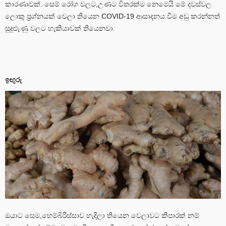
කාරණාවක්. සෙම් රෝග වලට,උණට විතරක්ම නෙමෙයි මේ දවස්වල
ලොකු ප්‍රශ්නයක් වෙලා තියෙන COVID-19 ආසාදනය වීම අඩු කරන්නත්
සුදුළූණු වලට හැකියාවක් තියෙනවා.
ඉඟුරු
ඔයාට සෙම,හෙම්බිරිස්සාව හැදිලා තියෙන වෙලාවට කීපාරක් නම්