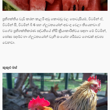
ප්‍රතිශක්තිය වැඩි කරන කැලරි අඩු කොමඩු වල පොටෑසියම්, විටමින් ඒ,
විටමින් සී, විටමින් බී 6 සහ ග්ලූටතයෝන් අඩංගු වෙලා තියෙනවා.ඒ
වගේම ප්‍රතිශක්තිකරණ පද්ධතියේ නිසි ක්‍රියාකාරිත්වය සඳහා මේ විටමින්,
පෝෂ්‍ය පදාර්ථ හා ග්ලූටතයෝන් වැනි සංයෝග ශරීරයට ගොඩක් අවශ්‍ය
වෙනවා.
කුකුළු මස්