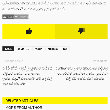
ප්‍රතිශක්තිකරණ පද්ධතිය හොඳින් පවත්වාගෙන යන්න මේ අපි කතාකරපු
මේ පෝෂ්‍යදායි අහාර ලොකු උදවුවක් වේවි.
Like
1
Dislike
0
TAGS
covid -19
foods
srilanka
top
Previous article
Next article
ඇඳිරි නීතීය ලිහිල් වුණාට පස්සේ
curfew වෙලාවේ අත්‍යවශ්‍ය දේවල්
එළියට යන්න හිතාගෙන
ගෙදරටම ගෙන්න ගන්න පුළුවන්
ඉන්නවද..? එහෙනම් මේ දේවල්
ඩිලිවරි සේවාවන් මෙන්න..
ගැනත් හිතන්න..
RELATED ARTICLES
MORE FROM AUTHOR