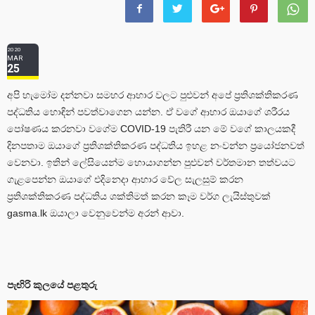
2020
MAR
25
අපි හැමෝම දන්නවා සමහර ආහාර වලට පුළුවන් අපේ ප්‍රතිශක්තිකරණ
පද්ධතිය හොඳින් පවත්වාගෙන යන්න. ඒ වගේ ආහාර ඔයාගේ ශරීරය
පෝෂණය කරනවා වගේම COVID-19 පැතිරී යන මේ වගේ කාලයකදී
දිනපතාම ඔයාගේ ප්‍රතිශක්තිකරණ පද්ධතිය ඉහළ නංවන්න ප්‍රයෝජනවත්
වෙනවා. ඉතින් ලේසියෙන්ම හොයාගන්න පුළුවන් වර්තමාන තත්වයට
ගැළපෙන්න ඔයාගේ එදිනෙදා ආහාර වේල සැලසුම් කරන
ප්‍රතිශක්තිකරණ පද්ධතිය ශක්තිමත් කරන කෑම වර්ග ලැයිස්තුවක්
gasma.lk ඔයාලා වෙනුවෙන්ම අරන් ආවා.
පැඟිරි කුලයේ පළතුරු