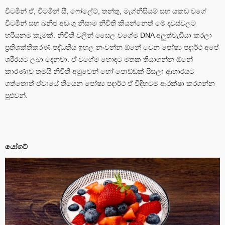
විටමින් ඒ, විටමින් සී, ෆෝලේට්, තන්තු, මැග්නීසියම් සහ යකඩ වගේ
විටමින් සහ ඛනිජ අඩංගු නිසාම නිවිති කියන්නෙත් මේ දවස්වලට
හරියනම කෑමක්. නිවිති වලින් සෛල වගේම DNA අලුත්වැඩියා කරලා
ප්‍රතිශක්තිකරණ පද්ධතිය ඉහල නංවන්න ඕනේ වෙන පෝෂ්‍ය පදාර්ථ අපේ
ශරීරයට ලබා දෙනවා. ඒ වගේම හොඳට මතක තියාගන්න ඕනේ
කාරණාව තමයි නිවිති අමුවෙන් හෝ පොඩ්ඩක් පිසලා ආහාරයට
ගත්තොත් ඒවායේ තියෙන පෝෂ්‍ය පදාර්ථ ඒ විදිහටම ආරක්ෂා කරගන්න
පුළුවන්.
යෝගට්