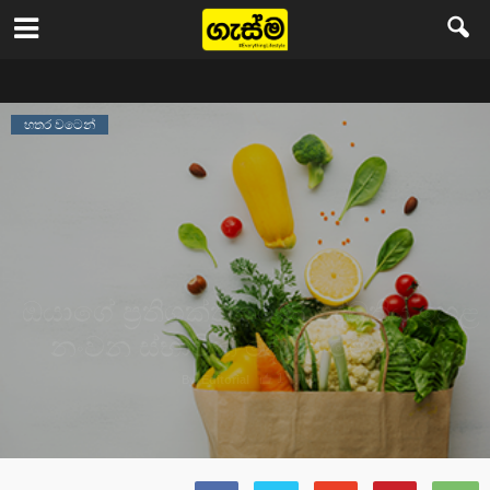
Gasma
හතර වටෙන්
ඔයාගේ ප්‍රතිශක්තිකරණ පද්ධතිය ඉහළ
නංවන ස්භාවික දේවල් මෙන්න…
1
0
By
Editorial