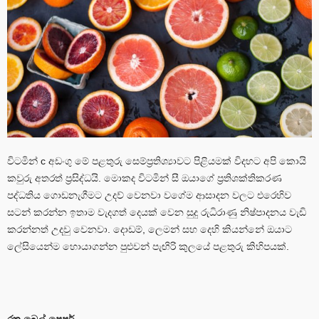
විටමින් c අඩංගු මේ පළතුරු සෙම්ප්‍රතිශ්‍යාවට පිළියමක් විදහට අපි කොයි
කවුරු අතරත් ප්‍රසිද්ධයි. මොකද විටමින් සී ඔයාගේ ප්‍රතිශක්තිකරණ
පද්ධතිය ගොඩනැගීමට උදව් වෙනවා වගේම ආසාදන වලට එරෙහිව
සටන් කරන්න ඉතාම වැදගත් දෙයක් වෙන සුදු රුධිරාණු නිෂ්පාදනය වැඩි
කරන්නත් උදවු වෙනවා. දොඩම්, ලෙමන් සහ දෙහි කියන්නේ ඔයාට
ලේසියෙන්ම හොයාගන්න පුළුවන් පැඟිරි කුලයේ පළතුරු කිහිපයක්.
රතු බෙල් පෙපර්