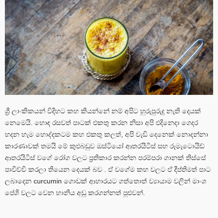
ශ්‍රී ලාංකිකයන් විදිහට කහ කියන්නේ නම් අපිට හුරුපුරුදු නැති දෙයක්
නෙමෙයි. හොඳ රසවත් පාටක් එකතු කරන නිසා අපි එදිනෙදා ගෙදර
හදන හැම හොද්දකටම කහ එකතු කලත්, අපි වැඩි දෙනෙක් නොදන්නා
කාරණාවක් තමයි මේ කුළුබඩුව ඔස්ටියෝ ආතරයිටිස් සහ රූමැටොයිඩ්
ආතරයිටිස් වගේ රෝග වලට ප්‍රතිකාර කරන්න පරම්පරා ගානක් තිස්සේ
පාවිච්චි කරලා තියෙන දෙයක් බව . ඒ වගේම කහ වලට ඒ දීප්තිමත් පාට
ලබාදෙන curcumin ගොඩක් ආහාරයට ගත්තොත් ව්‍යායාම වලින් මාංශ
පේශි වලට වෙන හානිය අඩු කරගන්නත් පුළුවන්.