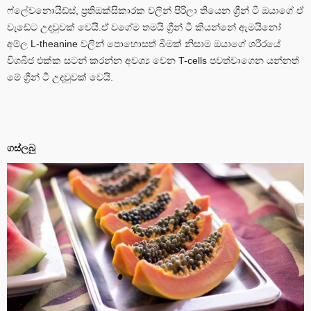
ෆ්ලේවනොයිඩ්ස්, ප්‍රතිඔක්සිකාරක වලින් පිරිලා තියෙන ග්‍රීන් ටී ඔයාගේ ඒ
වැඩේට උදවුවක් වෙයි.ඒ වගේම තමයි ග්‍රීන් ටී කියන්නේ ඇමයිනෝ
අම්ල L-theanine වලින් පොහොසත් බීමක් නිසාම ඔයාගේ ශරීරයේ
විශබීජ එක්ක සටන් කරන්න අවශ්‍ය වෙන T-cells පවත්වාගෙන යන්නත්
මේ ග්‍රීන් ටී උදවුවක් වෙයි.
ගස්ලබු