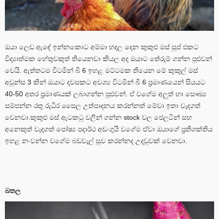
ඔයා ලෙඩ ඇඳේ ඉන්නකොට අම්මා හදල දෙන කුකුළු මස් සුප් එකට
විද්‍යාත්මක හේතුවකුත් තියෙනවා කියල අද ඔයාට තේරුම් ගන්න පුළුවන්
වෙයි. ඇත්තටම විටමින් බී 6 ඉහළ මට්ටමක තියෙන මේ කුකුල් මස්
අවුන්ස 3 කින් ඔයාට දවසකට අවශ්‍ය විටමින් බී 6 ප්‍රමාණයෙන් සියයට
40-50 අතර ප්‍රමාණයක් ලබාගන්න පුළුවන්. ඒ වගේම අලුත් හා සෞඛ්‍ය
සම්පන්න රතු රුධිර සෛල උත්පාදනය කරන්නත් මේවා ඉතා වැදගත්
වෙනවා.කුකුළු මස් ඇටකටු වලින් ගන්න stock වල ජෙලටින් සහ
අනෙකුත් වැදගත් පෝෂ්‍ය පදාර්ථ අඩංගුයි වගේම ඒවා ඔයාගේ ප්‍රතිශක්තිය
ඉහළ නංවන්න වගේම බඩවැල් සුව කරන්නද උදවුවක් වෙනවා.
බතල