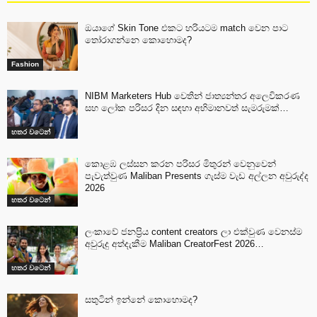
ඔයාගේ Skin Tone එකට හරියටම match වෙන පාට
තෝරාගන්නෙ කොහොමද?
Fashion
NIBM Marketers Hub වෙතින් ජාත්‍යන්තර අලෙවිකරණ
සහ ලෝක පරිසර දින සඳහා අභිමානවත් සැමරුමක්…
හතර වටෙන්
කොළඹ ලස්සන කරන පරිසර මිතුරන් වෙනුවෙන්
පැවැත්වුණ Maliban Presents ගැස්ම වැඩ අල්ලන අවුරුද්ද
2026
හතර වටෙන්
ලංකාවේ ජනප්‍රිය content creators ලා එක්වුණ වෙනස්ම
අවුරුදු අත්දැකීම Maliban CreatorFest 2026…
හතර වටෙන්
සතුටින් ඉන්නේ කොහොමද?