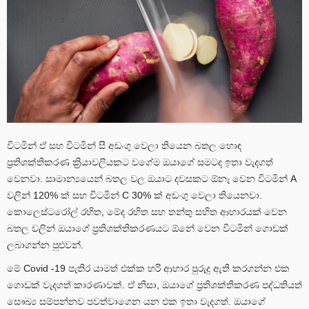
විටමින් ඒ සහ විටමින් සී අඩංගු වෙලා තියෙන බතල හොඳ
ප්‍රතිශක්තිකරණ ක්‍රියාවලියකට වගේම ඔයාගේ සමටද ඉතා වැදගත්
වෙනවා. සාමාන්‍යයෙන් බතල වල ඔයාට දවසකට ඕනෑ වෙන විටමින් A
වලින් 120% ක් සහ විටමින් C 30% ක් අඩංගු වෙලා තියෙනවා.
කොලෙස්ටරෝල් රහිත, මේද රහිත සහ තන්තු සහිත ආහාරයක් වෙන
බතල වලින් ඔයාගේ ප්‍රතිශක්තිකරණයට ඕනේ වෙන විටමින් ගොඩක්
ලබාගන්න පුළුවන්.
මේ Covid -19 පැතිර යාමත් එක්ක හරි ආහාර පුරුදු ඇති කරගන්න එක
ගොඩක් වැදගත් කාරණාවක්. ඒ නිසා, ඔයාගේ ප්‍රතිශක්තිකරණ පද්ධතියත්
සෞඛ්‍ය සම්පන්නව පවත්වාගෙන යන එක ඉතා වැදගත්. ඔයාගේ