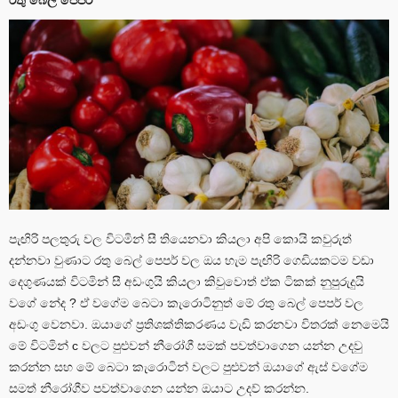
පැඟිරි පලතුරු වල විටමින් සී තියෙනවා කියලා අපි කොයි කවුරුත්
දන්නවා වුණාට රතු බෙල් පෙපර් වල ඔය හැම පැඟිරි ගෙඩියකටම වඩා
දෙගුණයක් විටමින් සී අඩංගුයි කියලා කිවුවොත් ඒක ටිකක් නුපුරුදුයි
වගේ නේද ? ඒ වගේම බෙටා කැරොටිනුත් මේ රතු බෙල් පෙපර් වල
අඩංගු වෙනවා. ඔයාගේ ප්‍රතිශක්තිකරණය වැඩි කරනවා විතරක් නෙමෙයි
මේ විටමින් c වලට පුළුවන් නීරෝගී සමක් පවත්වාගෙන යන්න උදවු
කරන්න සහ මේ බෙටා කැරොටින් වලට පුළුවන් ඔයාගේ ඇස් වගේම
සමත් නීරෝගීව පවත්වාගෙන යන්න ඔයාට උදව් කරන්න.