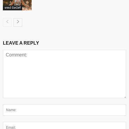
හතර වටෙන්
LEAVE A REPLY