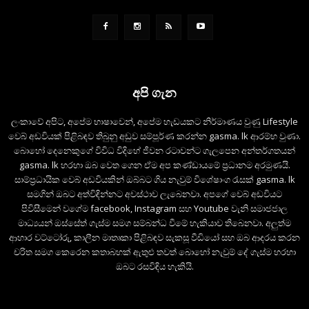
අපි ගැන
ලංකාවේ අපිට, අපේම භාෂාවෙන්, අපේම හැඩයකට නිර්මාණය වුණු Lifestyle
වෙබ් අඩවියක් පිළිබඳව තිබුනු අඩුව සම්පූර්ණ කරන්න gasma. lk ආරම්භ වුණා.
බොහෝ දෙනෙකුගේ විවිධ විදිහේ ජීවන රටාවන්ට ගැලපෙන අන්තර්ගතයන්
gasma. lk හරහා ඔබ වෙත ගෙන ඒම අප කණ්ඩායමේ ප්‍රධානම අරමුණයි.
සාම්ප්‍රධායික වෙබ් අඩවියකින් ඔබ්බට ගිය නැවුම් විශේෂාංග රැසක් gasma. lk
සමගින් ඔබට අත්විඳින්නට අවස්ථාව ලැබෙනවා. අපගේ වෙබ් අඩවියට
පිවිසීමෙන් වගේම facebook, Instagram සහ Youtube වැනි සමාජජාල
මාධ්‍යයන් ඔස්සේත් ගැස්ම සමග සම්බන්ධ වීමේ හැකියාව තිබෙනවා. අලුත්ම
ආහාර වට්ටෝරු, කාලීන මාතෘකා පිළිබඳව සැකසූ වීඩියෝ සහ ඔබ ආදරය කරන
චරිත සමග කෙරෙන කතාබහක් ඇතුළු තවත් බොහෝ නැවුම් දේ ගැස්ම හරහා
ඔබට රසවිඳිය හැකියි.