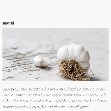
සුදුළූණු
සුදුළූණු වල තියෙන ප්‍රතිශක්තිකරණ ගුණ වැඩි කිරීමේ ගුණය ගැන නම්
පරම්පරා ගණනාවක් තිස්සේ අපේ මුතුන් මිත්තන් කතා බහ කරනවා අපිට
ඇහිලා තියෙනවා. ඒ වගේම ඒවාට බැක්ටීරීයා, වෛරස් සහ දිලීර විනාශ
කරන්න පුළුවන් ලොකු හැකියාවක් තියෙන බවත් අපි දන්නා