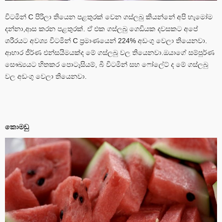
විටමින් C පිරිලා තියෙන පළතුරක් වෙන ගස්ලබු කියන්නේ අපි හැමෝම
දන්නා,ආස කරන පළතුරක්. ඒ එක ගස්ලබු ගෙඩියක දවසකට අපේ
ශරීරයට අවශ්‍ය විටමින් C ප්‍රමාණයෙන් 224% අඩංගු වෙලා තියෙනවා.
ආහාර ජීර්ණ එන්සයිමයක්ද මේ ගස්ලබු වල තියෙනවා.ඔයාගේ සම්පුර්ණ
සෞඛ්‍යයට හිතකර පොටෑසියම්, බී විටමින් සහ ෆෝලේට් ද මේ ගස්ලබු
වල අඩංගු වෙලා තියෙනවා.
කොමඩු