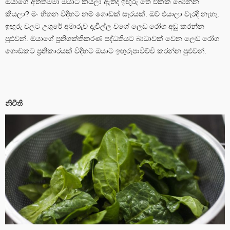
ඔයාගේ අත්තම්මා ඔයාට කියලා ඇතිද ඉඟුරු තේ එකක් බොන්න
කියලා? මං හිතන විදිහට නම් ගොඩක් සැරයක්. ඔව් එයාලා වැරදි නැහැ.
ඉඟුරු වලට උගුරේ අමාරුව දැවිල්ල වගේ ලෙඩ රෝග අඩු කරන්න
පුළුවන්. ඔයාගේ ප්‍රතිශක්තිකරණ පද්ධතියට බාධාවක් වෙන ලෙඩ රෝග
ගොඩකට ප්‍රතිකාරයක් විදිහට ඔයාට ඉඟුරුපාවිච්චි කරන්න පුළුවන්.
නිවිති