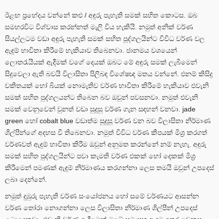
ඊළඟ ප්‍රභේදය වන්නේ කළු / අඳුරු පැහැති සමක් සහිත කොටස. ඔබ
සමහරවිට විශ්වාස කරන්නත් මැලි විය හැකියි. නමුත් අනික් වර්ණ
සියල්ලටම වඩා අඳුරු පැහැති සමක් සහිත පුද්ගලයින්ට විවිධ වර්ණ වල
ඇඳුම් භාවිතා කිරීමේ හැකියාව තිබෙනවා. ජානමය වශයෙන්
ලොතරැයියක් ඇදීමක් වගේ දෙයක් ඔබට මේ අඳුරු සමක් ලැබීමෙන්
සිදුවෙලා ඇති බවයි විලාසිතා පිලිබඳ විශේෂඥ මතය වන්නේ. එනම් කිසිදු
චකිතයක් හෝ බියක් නොමැතිව වර්ණ භාවිතා කිරීමේ හැකියාව එවැනි
සමක් සහිත පුද්ගලයන්ට තිබෙන බව ඔවුන් පවසනවා. නමුත් එවැනි
සමක් වෙනුවෙන් වුනත් වඩා සුදුසු වර්ණ ගැන සඳහන් වනවා. jade
green හෝ cobalt blue වඩාත්ම සුදුසු වර්ණ වන බව විලාසිතා නිර්මාණ
ශිල්පීන්ගේ අදහස වී තිබෙනවා. නමුත් විවිධ වර්ණ කීපයක් මිශ්‍ර කරගත්
වර්ණවත් ඇඳුම් භාවිතා කිරීම ඔවුන් අනුමත කරන්නේ නම් නැහැ. අඳුරු
සමක් සහිත පුද්ගලයින්ට පවා කැමති වර්ණ එකක් හෝ දෙකක් මිශ්‍ර
කිරීමෙන් පමණක් ඇඳුම් නිර්මාණය කරගන්නා ලෙස තමයි ඔවුන් උපදෙස්
ලබා දෙන්නේ.
නමුත් දුඹුරු පැහැති වර්ණ සංයෝජනය හෝ සමේ වර්ණයට ආසන්න
වර්ණ තෝරා නොගන්නා ලෙස විලාසිතා නිර්මාණ ශිල්පීන් උපදෙස්