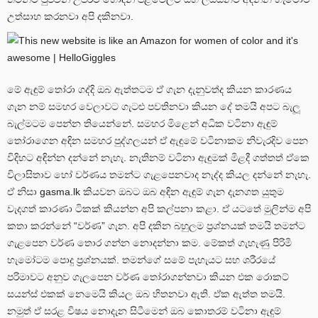
උත්සාහ කරනවා අපි දකිනවා.
මේ ඇඳුම් තෝරා ගද්දි ඔබ ඇත්තටම ඒ ගැන දැනුවත්ද කියන කාරණය
ගැන නම් සමහර වෙලාවට ගැටළු පවතිනවා කියන දේ තමයි අපට බැලූ
බැල්මටම පෙන්න තියෙන්නේ. සමහර මිළෙන් අධික වටිනා ඇඳුම්
තෝරාගෙන අඳින සමහර පුද්ගලයන් ඒ ඇඳුමේ වටිනාකම නිවැරදිව පෙන
විදිහට අඳින්න දන්නේ නැහැ. නැතිනම් වටිනා ඇඳුමක් මිළදී ගත්තත් ඒකෙ
විලාසිතාව හෝ වර්ණය තමන්ට ගැළපෙනවාද නැද්ද කියල දන්නේ නැහැ.
ඒ නිසා gasma.lk කියවන ඔබට ඔබ අඳින ඇඳුම් ගැන දැනගත යුතුම
වැදගත් කාරණා ටිකක් කියන්න අපි කල්පනා කළා. ඒ යටතේ මුලින්ම අපි
කතා කරන්නේ “වර්ණ” ගැන. අපි දකින බහුලම ප්‍රශ්නයක් තමයි තමන්ට
ගැළපෙන වර්ණ තොර ගන්න නොදන්නා කම. මේකත් ගැහැණු පිරිමි
හැමෝටම පොදු ප්‍රශ්නයක්. තමන්ගේ සමේ පැහැයට සහ ශරීරයේ
පරිමාවට අනුව ගැලපෙන වර්ණ තෝරාගන්නවා කියන එක රොකට්
සයන්ස් එකක් නෙමෙයි කියල ඔබ හිතනවා ඇති. ඒක ඇත්ත තමයි.
නමුත් ඒ සරළ විෂය නොදැන සිටීමෙන් ඔබ කොතරම් වටිනා ඇඳුම්