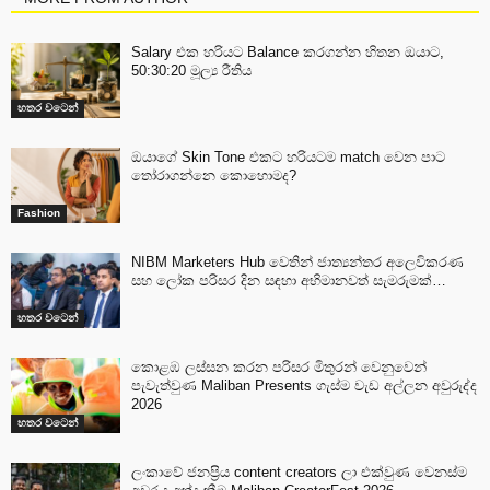
Salary එක හරියට Balance කරගන්න හිතන ඔයාට,
50:30:20 මූල්‍ය රීතිය
හතර වටෙන්
ඔයාගේ Skin Tone එකට හරියටම match වෙන පාට
තෝරාගන්නෙ කොහොමද?
Fashion
NIBM Marketers Hub වෙතින් ජාත්‍යන්තර අලෙවිකරණ
සහ ලෝක පරිසර දින සඳහා අභිමානවත් සැමරුමක්…
හතර වටෙන්
කොළඹ ලස්සන කරන පරිසර මිතුරන් වෙනුවෙන්
පැවැත්වුණ Maliban Presents ගැස්ම වැඩ අල්ලන අවුරුද්ද
2026
හතර වටෙන්
ලංකාවේ ජනප්‍රිය content creators ලා එක්වුණ වෙනස්ම