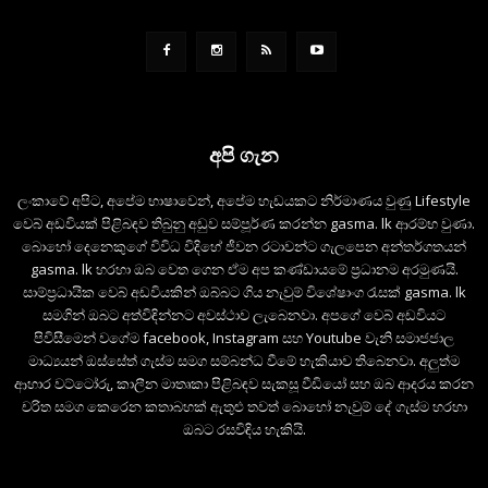
අපි ගැන
ලංකාවේ අපිට, අපේම භාෂාවෙන්, අපේම හැඩයකට නිර්මාණය වුණු Lifestyle
වෙබ් අඩවියක් පිළිබඳව තිබුනු අඩුව සම්පූර්ණ කරන්න gasma. lk ආරම්භ වුණා.
බොහෝ දෙනෙකුගේ විවිධ විදිහේ ජීවන රටාවන්ට ගැලපෙන අන්තර්ගතයන්
gasma. lk හරහා ඔබ වෙත ගෙන ඒම අප කණ්ඩායමේ ප්‍රධානම අරමුණයි.
සාම්ප්‍රධායික වෙබ් අඩවියකින් ඔබ්බට ගිය නැවුම් විශේෂාංග රැසක් gasma. lk
සමගින් ඔබට අත්විඳින්නට අවස්ථාව ලැබෙනවා. අපගේ වෙබ් අඩවියට
පිවිසීමෙන් වගේම facebook, Instagram සහ Youtube වැනි සමාජජාල
මාධ්‍යයන් ඔස්සේත් ගැස්ම සමග සම්බන්ධ වීමේ හැකියාව තිබෙනවා. අලුත්ම
ආහාර වට්ටෝරු, කාලීන මාතෘකා පිළිබඳව සැකසූ වීඩියෝ සහ ඔබ ආදරය කරන
චරිත සමග කෙරෙන කතාබහක් ඇතුළු තවත් බොහෝ නැවුම් දේ ගැස්ම හරහා
ඔබට රසවිඳිය හැකියි.