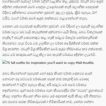
විශේෂයෙන් පැස්ටල් වර්ණ වලින් වැළකීම කළ යුතුමයි. එවැනි පාට ඇඳුම්
අඳින්න ගත්තොත් ඔබේ පෙනුම උද්‍යෝගයක් නැති මලානික පෙනුමක්
විදිහට දකින්නාට පෙනෙන්න පුළුවන්. සුදු, ලා දුඹුරු, ක්‍රීම් පැහැය, ඕෆ්
වයිට්, වගේ වර්ණ ඔබේ ඇඳුම් රාක්කයට ගැළපෙන්නේ නැහැ.
මෙතන යම් ගැටළුවක් ඇතිවන්න පුළුවන්. මේ විදිහේ ලා පැහැති මලානික
වර්ණ වලට ඔබ වැඩි කැමැත්තක් දක්වනවා යැයි සිතමු. ඔබට විකල්පයක්
නැතිද.? එවැනි කෙනෙකුට කළ හැකි සරළම විකල්ප තෝරාගැනීමක්
තිබෙනවා. හැම විටම මේ උදාසීන ලා වර්ණ තද දීප්තිමත් වර්ණ එක්ක
මිශ්‍ර කරන්න. එවැනි මිශ්‍ර කිරීමකින් ඔබේ ඇඳුම නිර්මාණය කර ගත්තොත්,
ඔබට මේ කරදරයෙන් වැළකිලා ඔබ කැමති වර්ණය අඳින්න ලැබේවි.
ඔබට තිබෙන්නේ පැහැපත් හෝ අඳුරු කියන වර්ණ දෙකටම අයත්
නොවන මද මට්ටමේ වර්ණයක සමක් නම් එතැනදී ඔබ මොඅද
කරන්නේ.? ඔලිව් පැහැය කියල අපි සරළව මේ සමේ වර්ණය
හඳුන්වනවා. දැන් සමේ වර්ණය ගැන කියවෙද්දීම ඒක “මධ්‍යම” ප්‍රමාණයේ
කියල හඳුන්වා තියෙන නිසා ඔබට යම් අදහසක් ඇති කියල අපි හිතනවා.
ඔබ එහෙම සමක හිමිකරුවෙක් / හිමිකාරියක් නම්, තෝරා ගන්නා