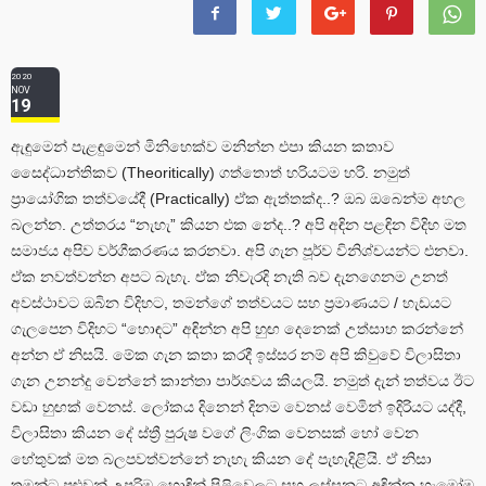
2020
NOV
19
ඇඳුමෙන් පැළඳුමෙන් මිනිහෙක්ව මනින්න එපා කියන කතාව
සෛද්ධාන්තිකව (Theoritically) ගත්තොත් හරියටම හරි. නමුත්
ප්‍රායෝගික තත්වයේදී (Practically) ඒක ඇත්තක්ද..? ඔබ ඔබෙන්ම අහල
බලන්න. උත්තරය “නැහැ” කියන එක නේද..? අපි අඳින පළඳින විදිහ මත
සමාජය අපිව වර්ගීකරණය කරනවා. අපි ගැන පූර්ව විනිශ්චයන්ට එනවා.
ඒක නවත්වන්න අපට බැහැ. ඒක නිවැරදි නැති බව දැනගෙනම උනත්
අවස්ථාවට ඔබින විදිහට, තමන්ගේ තත්වයට සහ ප්‍රමාණයට / හැඩයට
ගැලපෙන විදිහට “හොඳට” අඳින්න අපි හුඟ දෙනෙක් උත්සාහ කරන්නේ
අන්න ඒ නිසයි. මේක ගැන කතා කරදී ඉස්සර නම් අපි කිවුවේ විලාසිතා
ගැන උනන්දු වෙන්නේ කාන්තා පාර්ශවය කියලයි. නමුත් දැන් තත්වය ඊට
වඩා හුඟක් වෙනස්. ලෝකය දිනෙන් දිනම වෙනස් වෙමින් ඉදිරියට යද්දී,
විලාසිතා කියන දේ ස්ත්‍රී පුරුෂ වගේ ලිංගික වෙනසක් හෝ වෙන
හේතුවක් මත බලපවත්වන්නේ නැහැ කියන දේ පැහැදිළියි. ඒ නිසා
තමන්ට පුළුවන් උපරිම හොඳින් පිළිවෙලට සහ ලස්සනට අඳින්න හැමෝම