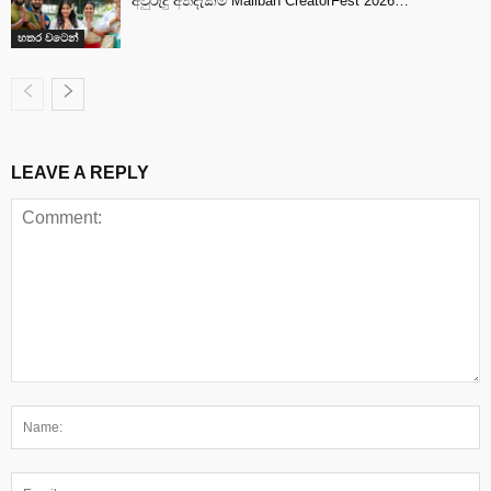
අවුරුදු අත්දැකීම Maliban CreatorFest 2026…
හතර වටෙන්
LEAVE A REPLY