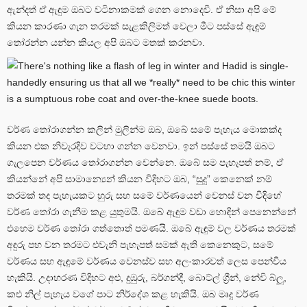
ඇන්දත් ඒ ඇඳුම ඔබට වටිනාකමක් ගෙන නොදෙවී. ඒ නිසා අපි මේ
කියන කාරණා ගැන තරමක් සැළකිලිමත් වෙලා මීට පස්සේ ඇඳුම්
තෝරන්න යන්න කියල අපි ඔබට මතක් කරනවා.
වර්ණ තෝරාගන්න කලින් මුලින්ම ඔබ, ඔබේ සමේ පැහැය මොකක්ද
කියන එක නිවැරදිව වටහා ගන්න වෙනවා. ඉන් පස්සේ තමයි ඔබට
ගැලපෙන වර්ණය තෝරාගන්න වෙන්නෙ. ඔබේ සම පැහැපත් නම්, ඒ
කියන්නේ අපි සාමාන්‍යෙන් කියන විදිහට ඔබ, “සුදු” කෙනෙක් නම්
තරමක් තද පැහැයකට හුරු සහ සමේ වර්ණයෙන් වෙනස් වන විදිහේ
වර්ණ තෝරා ගැනීම කළ යුතුමයි. ඔබේ ඇඳුම වඩා හොඳින් පෙනෙන්නේ
එහෙම වර්ණ තෝරා ගත්තොත් පමණයි. ඔබේ ඇඳුම් වල වර්ණය තරමක්
අඳුරු පහ වන තරමට එවැනි පැහැපත් සමක් ඇති කෙනෙකුට, සමේ
වර්ණය සහ ඇඳුමේ වර්ණය වෙනස්ව සහ අලංකාරවත් ලෙස පෙන්විය
හැකියි. උදාහරණ විදිහට අළු, දුඹුරු, බර්ගන්දී, බොට්ල් ග්‍රීන්, නේවි බ්ලූ,
කළු නිල් පැහැය වගේ පාට නිර්දේශ කළ හැකියි. ඔබ මෘදු වර්ණ