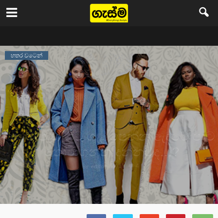
Gasma
හතර වටෙන්
සමේ පැහැයට ගැළපෙන්න ඇඳුමේ පාට
තෝරාගන්න දන්නවද…?
10
4
By
editor