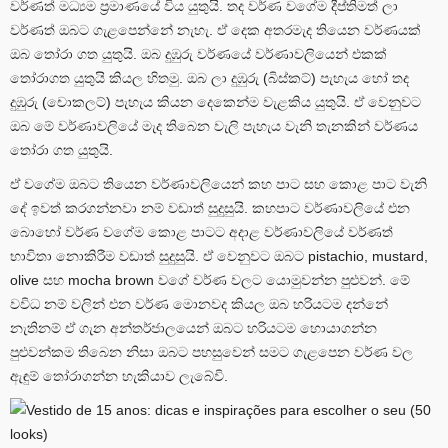
වර්ණත් මධ්‍යම ප්‍රමාණයේ විය යුතුයි. තද වර්ණ වගේම දීප්තිමත් ලා
වර්ණත් ඔබට ගැළපෙන්නේ නැහැ. ඒ දෙක අතරමැද තියෙන වර්ණයක්
ඔබ තෝරා ගත යුතුයි. ඔබ දුඹුරු වර්ණයේ වර්ණාවලියෙන් එකක්
තෝරාගත යුතුයි කියල හිතමු. ඔබ ලා දුඹුරු (බිස්කට්) පැහැය හෝ තද
දුඹුරු (චොකලට්) පැහැය කියන දෙකෙන්ම වැළකිය යුතුයි. ඒ වෙනුවට
ඔබ මේ වර්ණාවලියේ මැද තිබෙන වැලි පැහැය වැනි තැනකින් වර්ණය
තෝරා ගත යුතුයි.
ඒ වගේම ඔබට තියෙන වර්ණාවලියෙන් කහ පාට සහ කොළ පාට වැනි
දේ ඉවත් කරගන්නවා නම් වඩාත් සුදුසුයි. කහපාට වර්ණාවලියේ එන
බොහෝ වර්ණ වගේම කොළ පාටට අදාළ වර්ණාවලියේ වර්ණත්
භාවිතා නොකිරීම වඩාත් සුදුසුයි. ඒ වෙනුවට ඔබට pistachio, mustard,
olive සහ mocha brown වගේ වර්ණ වලට යොමුවන්න පුළුවන්. මේ
වවිධ නම් වලින් එන වර්ණ මොනවද කියල ඔබ හරියටම දන්නේ
නැතිනම් ඒ ගැන අන්තර්ජාලයෙන් ඔබට හරියටම හොයාගන්න
පුළුවන්කම තිබෙන නිසා ඔබට පහසුවෙන් සමට ගැළපෙන වර්ණ වල
ඇඳුම් තෝරාගන්න හැකියාව ලැබේවි.