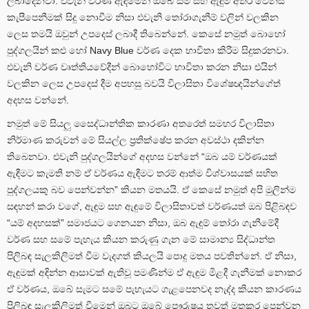
ලබාදෙනවා. එවැනි වර්ණ ඇඳීමෙන් ඔබේ සම සහ ඇඳුම අතර වෙනස
කැපීපෙනීමක් සිදු නොවීම නිසා එවැනි තෝරාගැනීම් වලින් වලකින
ලෙස තමයි ඔවුන් උපදෙස් ලබාදී තිබෙන්නේ. කෙසේ නමුත් බොහෝ
පුද්ගලයින් කළු හෝ Navy Blue වර්ණ දෙක භාවිතා කිරීම සිදුකරනවා.
එවැනි වර්ණ වෘත්තියවේදීන් බොහෝවිට භාවිතා කරන නිසා එයින්
වලකින ලෙස උපදෙස් දීම අපහසු බවයි විලාසිතා විශේෂඥයින්ගේත්
අදහස වන්නේ.
නමුත් මේ සියලු සෛද්ධාන්තික කාරණා අතරෙත් සමහර විලාසිතා
නිර්මාණ කරුවන් මේ සියල්ල ප්‍රතික්ෂේප කරන අවස්ථා දකින්න
තිබෙනවා. එවැනි පුද්ගලයින්ගේ අදහස වන්නේ “ඔබ යම් වර්ණයක්
ඇඳීමට කැමති නම් ඒ වර්ණය ඇඳීමට තරම් ආත්ම විශ්වාසයක් සහිත
පුද්ගලයකු බව පෙන්වන්න” කියන මතයයි. ඒ කෙසේ නමුත් අපි මුලින්ම
සඳහන් කරා වගේ, ඇඳුම සහ ඇඳුමේ විලාසිතාවත් වර්ණයත් ඔබ පිළිබඳව
“යම් අදහසක්” සමාජයට ගෙනයන නිසා, ඔබ ඇඳුම් තෝරා ගැනීමේදී
වර්ණ සහ සමේ පැහැය කියන කරුණු ගැන මේ සාමාන්‍ය සිද්ධාන්ත
පිලිබඳ සැලකිලිමත් වීම වැදගත් කියලයි පොදු මතය පවතින්නේ. ඒ නිසා,
ඇඳුමක් අඳින්න ආසාවක් ඇතිවූ පමණින්ම ඒ ඇඳුම මිළදී ගැනීමක් නොකර
ඒ වර්ණය, ඔබේ සැමට සමේ පැහැයට ගැළපෙනවද නැද්ද කියන කාරණය
පිලිබඳ සැලකිලිමත් වීමෙන් ඔබට ඔබේ පෞරුෂය තවත් මතුකර පෙන්වන