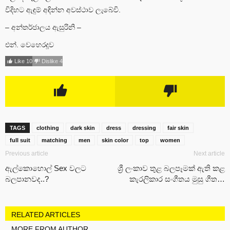
විදිහට ඇඳුම් අඳින්න අවස්ථාව ලැබේවි.
– අන්තර්ජාලය ඇසුරිනි –
එන්. වෙහෙරදූව
Like
10
Dislike
4
TAGS
clothing
dark skin
dress
dressing
fair skin
full suit
matching
men
skin color
top
women
Previous article
Next article
ඇල්කොහොල් Sex වලට
ශ්‍රී ලංකාව තුළ බලපෑමක් ඇති කළ
බලපානවද..?
කැරලිකාර සංගීතය මුසු ගීත…
RELATED ARTICLES
MORE FROM AUTHOR