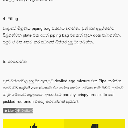
4. Filling
සාදාගත් මිශ්‍රණය piping bag එකකට දාගන්න. දැන් ඔබ අමුත්තන්ට
පිළිගන්වන plate එක අරන් piping bag එකෙන් කුඩා dots තබාගන්න.
පසුව ඒ මත ඉතුරු කර තබාගත් බිත්තර සුදු මද තබන්න.
5. සරසාගන්න
දැන් බිත්තරවල සුදු මද ඇතුළට deviled egg mixture එක Pipe කරන්න.
පසුව ඔබ කැමති ආකාරයකට එය සරසා ගන්න. අවශ්‍ය නම් ඔබට උත්සව
කෑම මේසයට ගැලපෙන ආකාරයට parsley, crispy prosciutto සහ
pickled red onion එකතු කරගන්නත් පුළුවන්.
Like
0
Dislike
0