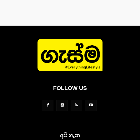
FOLLOW US
අපි ගැන