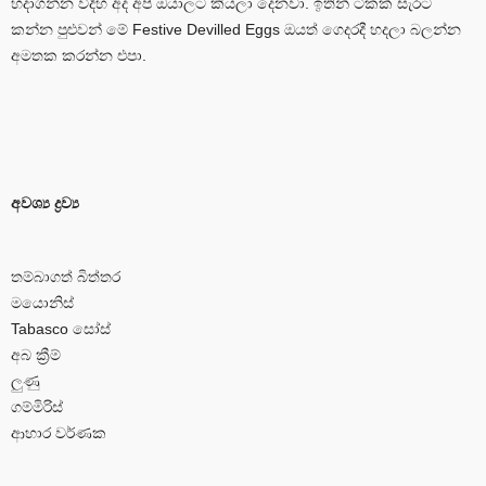
හදාගන්න විදිහ අද අපි ඔයාලට කියලා දෙනවා. ඉතින් ටිකක් සැරට
කන්න පුළුවන් මේ Festive Devilled Eggs ඔයත් ගෙදරදී හදලා බලන්න
අමතක කරන්න එපා.
අවශ්‍ය ද්‍රව්‍ය
තම්බාගත් බිත්තර
මයොනිස්
Tabasco සෝස්
අබ ක්‍රීම්
ලුණු
ගම්මිරිස්
ආහාර වර්ණක