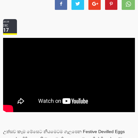
2025
DEC
17
උත්සව කෑම මේසෙට නියමෙටම ගැලපෙන Festive Devilled Eggs