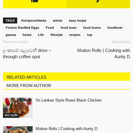
TAGS
#recipessrilanka
article
easy recipe
Festive Devilled Eggs
Food
food lover
food lovers
foodlover
gasma
home
Life
lifestyle
recipes
top
Previous article
Next article
ලංකාවේ පළවෙනි drive –
Mutton Rolls | Cooking with
through coffee spot
Aunty D
RELATED ARTICLES
MORE FROM AUTHOR
Sri Lankan Style Roast Black Chicken
කට ගැස්ම
Mutton Rolls | Cooking with Aunty D