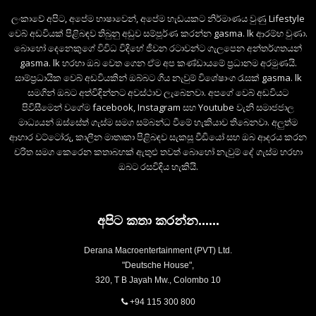
ලංකාවේ අපිට, අපේම භාෂාවෙන්, අපේම හැඩයකට නිර්මාණය වුණු Lifestyle
වෙබ් අඩවියක් පිළිබඳව තිබුනු අඩුව සම්පූර්ණ කරන්න gasma. lk ආරම්භ වුණා.
බොහෝ දෙනෙකුගේ විවිධ විදිහේ ජීවන රටාවන්ට ගැලපෙන අන්තර්ගතයන්
gasma. lk හරහා ඔබ වෙත ගෙන ඒම අප කණ්ඩායමේ ප්‍රධානම අරමුණයි.
සාම්ප්‍රධායික වෙබ් අඩවියකින් ඔබ්බට ගිය නැවුම් විශේෂාංග රැසක් gasma. lk
සමගින් ඔබට අත්විඳින්නට අවස්ථාව ලැබෙනවා. අපගේ වෙබ් අඩවියට
පිවිසීමෙන් වගේම facebook, Instagram සහ Youtube වැනි සමාජජාල
මාධ්‍යයන් ඔස්සේත් ගැස්ම සමග සම්බන්ධ වීමේ හැකියාව තිබෙනවා. අලුත්ම
ආහාර වට්ටෝරු, කාලීන මාතෘකා පිළිබඳව සැකසූ වීඩියෝ සහ ඔබ ආදරය කරන
චරිත සමග කෙරෙන කතාබහක් ඇතුළු තවත් බොහෝ නැවුම් දේ ගැස්ම හරහා
ඔබට රසවිඳිය හැකියි.
අපිට කතා කරන්න......
Derana Macroentertainment (PVT) Ltd.
"Deutsche House",
320, T B Jayah Mw., Colombo 10
+94 115 300 800