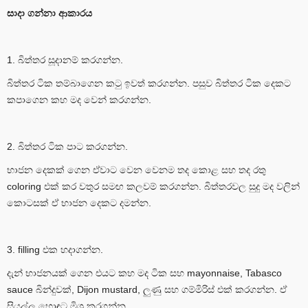
සාදා ගන්නා ආකාරය
1. බිත්තර සූදානම් කරගන්න.
බිත්තර ටික තම්බාගෙන කටු ඉවත් කරගන්න. පසුව බිත්තර ටික දෙකට
කපාගෙන කහ මද වෙන් කරගන්න.
2. බිත්තර ටික පාට කරගන්න.
භාජන දෙකක් ගෙන ඒවාට වෙන වෙනම තද කොළ සහ තද රතු
coloring එක් කර වතුර සමඟ කලවම් කරගන්න. බිත්තරවල සුදු මද වලින්
කොටසක් ඒ භාජන දෙකට දමන්න.
3. filling එක හදාගන්න.
දැන් භාජනයක් ගෙන එයට කහ මද ටික සහ mayonnaise, Tabasco
sauce බින්දුවක්, Dijon mustard, ලුණු සහ ගම්මිරිස් එක් කරගන්න. ඒ
සියල්ල හොඳට මිශ්‍ර කරගන්න.