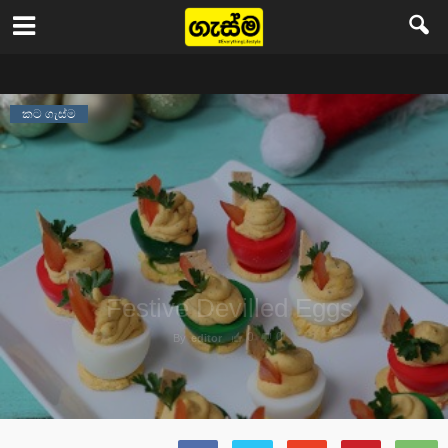
Gasma
කට ගැස්ම
Festive Devilled Eggs
0
0
By
editor