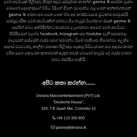
වෙබ් අඩවියක් පිළිබඳව තිබුනු අඩුව සම්පූර්ණ කරන්න gasma. lk ආරම්භ වුණා.
බොහෝ දෙනෙකුගේ විවිධ විදිහේ ජීවන රටාවන්ට ගැලපෙන අන්තර්ගතයන්
gasma. lk හරහා ඔබ වෙත ගෙන ඒම අප කණ්ඩායමේ ප්‍රධානම අරමුණයි.
සාම්ප්‍රධායික වෙබ් අඩවියකින් ඔබ්බට ගිය නැවුම් විශේෂාංග රැසක් gasma. lk
සමගින් ඔබට අත්විඳින්නට අවස්ථාව ලැබෙනවා. අපගේ වෙබ් අඩවියට
පිවිසීමෙන් වගේම facebook, Instagram සහ Youtube වැනි සමාජජාල
මාධ්‍යයන් ඔස්සේත් ගැස්ම සමග සම්බන්ධ වීමේ හැකියාව තිබෙනවා. අලුත්ම
ආහාර වට්ටෝරු, කාලීන මාතෘකා පිළිබඳව සැකසූ වීඩියෝ සහ ඔබ ආදරය කරන
චරිත සමග කෙරෙන කතාබහක් ඇතුළු තවත් බොහෝ නැවුම් දේ ගැස්ම හරහා
ඔබට රසවිඳිය හැකියි.
අපිට කතා කරන්න......
Derana Macroentertainment (PVT) Ltd.
"Deutsche House",
320, T B Jayah Mw., Colombo 10
+94 115 300 800
gasma@derana.lk