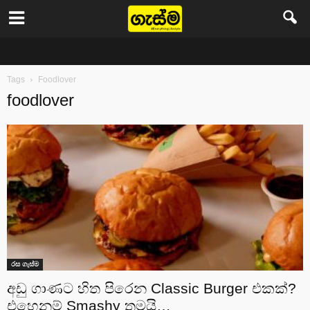
Gasma
Tags
Foodlover
foodlover
රස ගැස්ම
අඩු ගාණට හිත පිරෙන Classic Burger එකක්?
එහෙනම් Smashy තමයි…