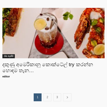
රස ගැස්ම
දකුණු අමෙරිකානු කොක්ටේල් try කරන්න
හොඳම තැන…
editor
1
2
3