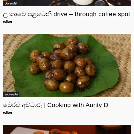
රස ගැස්ම
ලංකාවේ පළවෙනි drive – through coffee spot
editor
කට ගැස්ම
වෙරළු අච්චාරු | Cooking with Aunty D
editor