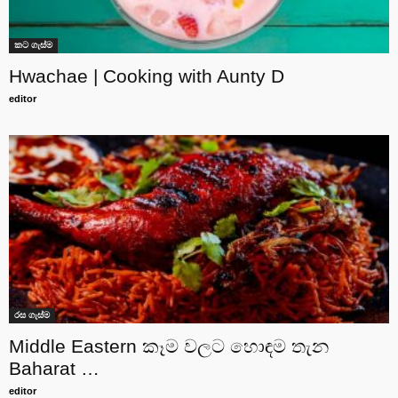
කට ගැස්ම
Hwachae | Cooking with Aunty D
editor
රස ගැස්ම
Middle Eastern කෑම වලට හොඳම තැන
Baharat …
editor