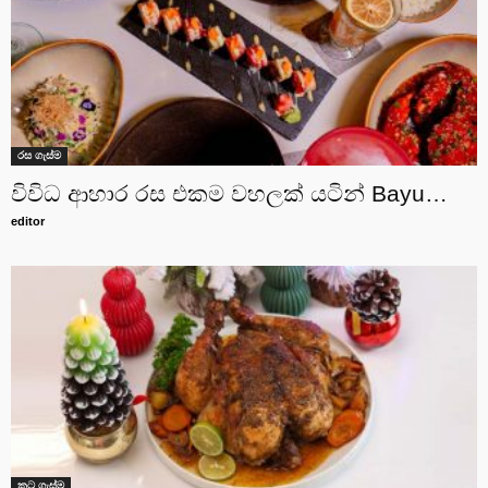
රස ගැස්ම
විවිධ ආහාර රස එකම වහලක් යටින් Bayu…
editor
කට ගැස්ම