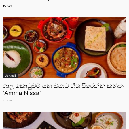
editor
රස ගැස්ම
ගාලු කොටුවට යන ඔයාට හිත පිරෙන්න කන්න
‘Amma Nissa’
editor