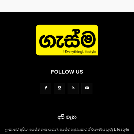
FOLLOW US
අපි ගැන
ලංකාවේ අපිට, අපේම භාෂාවෙන්, අපේම හැඩයකට නිර්මාණය වුණු Lifestyle