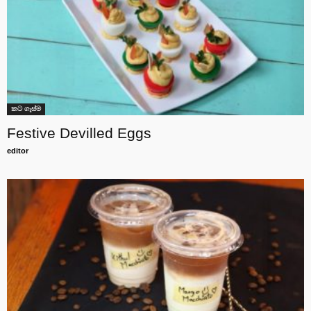
කට ගැස්ම
Festive Devilled Eggs
editor